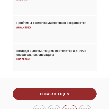
Новости
Проблемы с цепочками поставок сохраняются
Впервые с 2024 года глобальный трафик
снижается три недели подряд
Аналитика
Аналитика
Взгляд с высоты: тандем вертолётов и БПЛА в
Частный самолёт – это актив. Подходите к
спасательных операциях
покупке соответствующим образом
Интервью
Интервью
ПОКАЗАТЬ ЕЩЕ