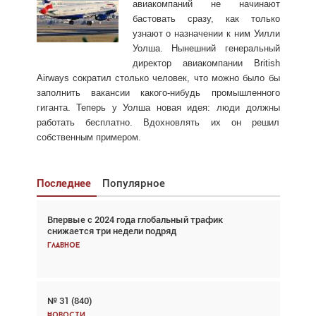
авиакомпаний не начинают
бастовать сразу, как только
узнают о назначении к ним Уилли
Уолша. Нынешний генеральный
директор авиакомпании British
Airways сократил столько человек, что можно было бы
заполнить вакансии какого-нибудь промышленного
гиганта. Теперь у Уолша новая идея: люди должны
работать бесплатно. Вдохновлять их он решил
собственным примером.
Последнее
Популярное
Впервые с 2024 года глобальный трафик
Взгляд с высоты: тандем вертолётов и БПЛА в
снижается три недели подряд
спасательных операциях
Главное
Главное
№ 31 (840)
Авиационный фотограф Дэйв Кох: «Фотография
говорит сама за себя... а ИИ всё портит»
Новости