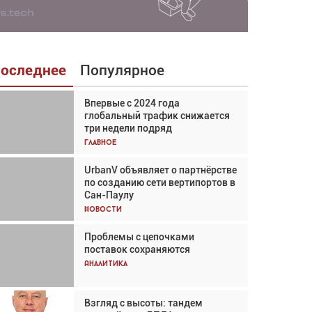
оследнее
Популярное
Впервые с 2024 года
Взгляд с высоты: тандем
глобальный трафик снижается
вертолётов и БПЛА в
три недели подряд
спасательных операциях
Главное
Главное
UrbanV объявляет о партнёрстве
Авиационный фотограф Дэйв
по созданию сети вертипортов в
Кох: «Фотография говорит сама
Сан-Паулу
за себя... а ИИ всё портит»
Новости
Новости
Проблемы с цепочками
Впервые с 2024 года
поставок сохраняются
глобальный трафик снижается
три недели подряд
Аналитика
Аналитика
Взгляд с высоты: тандем
Частный самолёт – это актив.