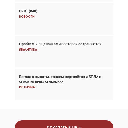
№ 31 (840)
Авиационный фотограф Дэйв Кох: «Фотография
говорит сама за себя... а ИИ всё портит»
Новости
Новости
Проблемы с цепочками поставок сохраняются
Впервые с 2024 года глобальный трафик
снижается три недели подряд
Аналитика
Аналитика
Взгляд с высоты: тандем вертолётов и БПЛА в
Частный самолёт – это актив. Подходите к
спасательных операциях
покупке соответствующим образом
Интервью
Интервью
ПОКАЗАТЬ ЕЩЕ