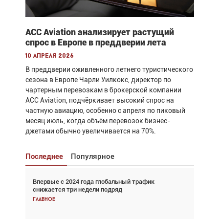
ACC Aviation анализирует растущий
спрос в Европе в преддверии лета
10 апреля 2026
В преддверии оживленного летнего туристического
сезона в Европе Чарли Уилкокс, директор по
чартерным перевозкам в брокерской компании
ACC Aviation, подчёркивает высокий спрос на
частную авиацию, особенно с апреля по пиковый
месяц июль, когда объём перевозок бизнес-
джетами обычно увеличивается на 70%.
Последнее
Популярное
Впервые с 2024 года глобальный трафик
Взгляд с высоты: тандем вертолётов и БПЛА в
снижается три недели подряд
спасательных операциях
Главное
Главное